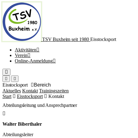
TSV Buxheim
seit 1980
Eisstocksport
Aktivitäten
Verein
Online-Anmeldung
Eisstocksport
Bereich
Aktuelles
Kontakt
Trainingszeiten
Start
Eisstocksport
Kontakt
Abteilungsleitung und Ansprechpartner
Walter Biberthaler
Abteilungsleiter