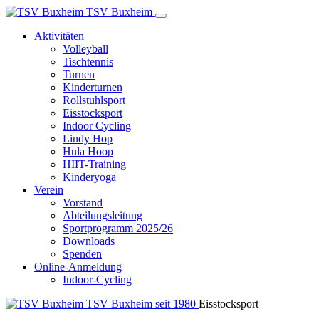
TSV Buxheim
Aktivitäten
Volleyball
Tischtennis
Turnen
Kinderturnen
Rollstuhlsport
Eisstocksport
Indoor Cycling
Lindy Hop
Hula Hoop
HIIT-Training
Kinderyoga
Verein
Vorstand
Abteilungsleitung
Sportprogramm 2025/26
Downloads
Spenden
Online-Anmeldung
Indoor-Cycling
TSV Buxheim
seit 1980
Eisstocksport