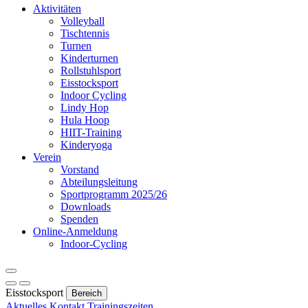
Aktivitäten
Volleyball
Tischtennis
Turnen
Kinderturnen
Rollstuhlsport
Eisstocksport
Indoor Cycling
Lindy Hop
Hula Hoop
HIIT-Training
Kinderyoga
Verein
Vorstand
Abteilungsleitung
Sportprogramm 2025/26
Downloads
Spenden
Online-Anmeldung
Indoor-Cycling
Eisstocksport
Bereich
Aktuelles
Kontakt
Trainingszeiten